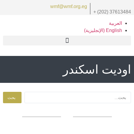
wmf@wmf.org.eg
+ (202) 37613484
العربية
English
(
الإنجليزية
)
اوديت اسكندر
بحث