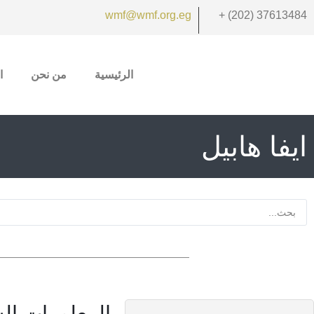
wmf@wmf.org.eg
+ (202) 37613484
الرئيسية
من نحن
ا
ايفا هابيل
المعلومات ا