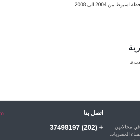
 من 2004 الى 2008.
رية
مدة.
اتصل بنا
ro
+ (202) 37498197
ي مجالاتهن.
لنساء المصريات