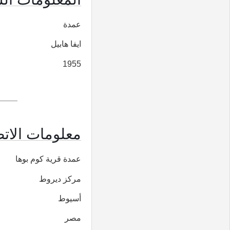
عمدة
ايفا هابيل
1955
معلومات الاتص
عمدة قرية كوم بوها
مركز ديروط
أسيوط
مصر