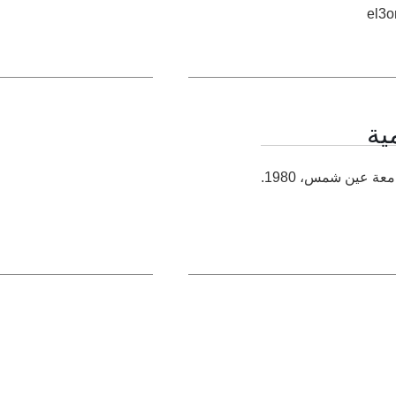
el3
ية
ة عين شمس، 1980.