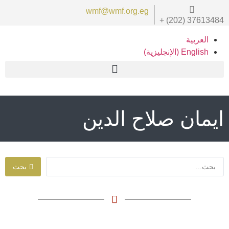
wmf@wmf.org.eg
+ (202) 37613484
العربية
English
(
الإنجليزية
)
ايمان صلاح الدين
بحث